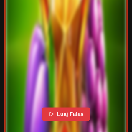
Luaj Falas