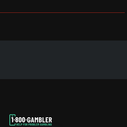
Kazino të reja