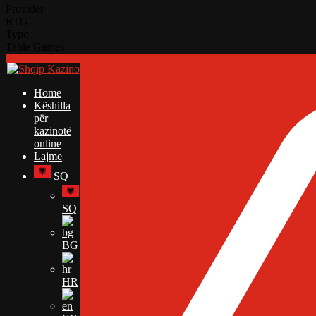
Provider
RTG
Type
Table Games
Home
Këshilla
për
kazinotë
online
Lajme
SQ
SQ
BG
HR