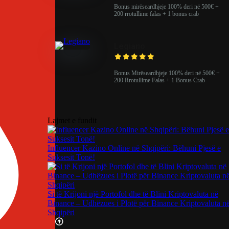
Bonus mirëseardhjeje 100% deri në 500€ +
200 rrotullime falas + 1 bonus crab
Legiano
Bonus Mirëseardhjeje 100% deri në 500€ +
200 Rrotullime Falas + 1 Bonus Crab
Lajmet e fundit
Influencer Kazino Online në Shqipëri: Bëhuni Pjesë e
Suksesit Tonë!
Si të Krijoni një Portofol dhe të Blini Kriptovaluta në
Binance – Udhëzues i Plotë për Binance Kriptovaluta n
Shqipëri