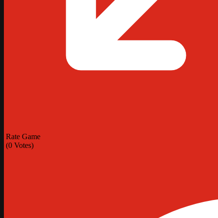
Rate Game
(
0
Votes)