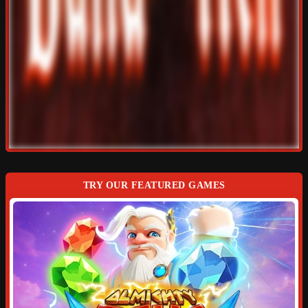
TRY OUR FEATURED GAMES