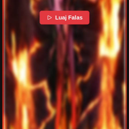
Luaj Falas