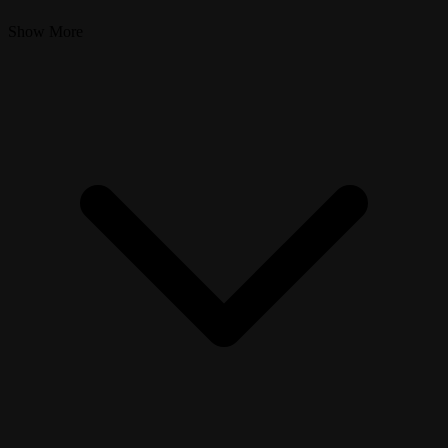
Show More