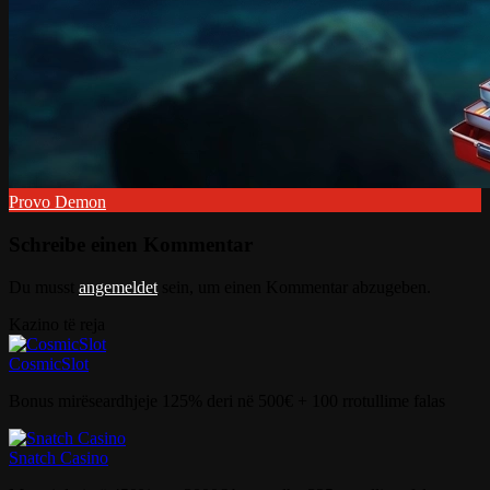
Provo Demon
Schreibe einen Kommentar
Du musst
angemeldet
sein, um einen Kommentar abzugeben.
Kazino të reja
CosmicSlot
Bonus mirëseardhjeje 125% deri në 500€ + 100 rrotullime falas
Snatch Casino