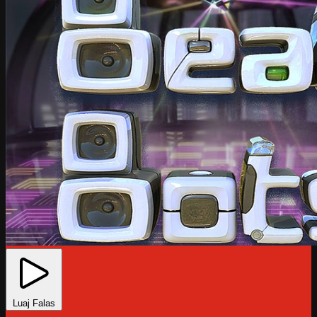
Luaj Falas