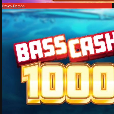
Provo Demon