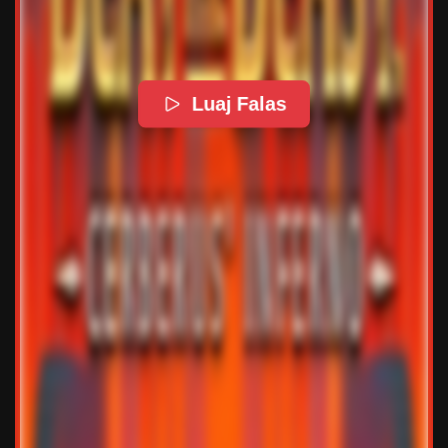
Luaj Falas