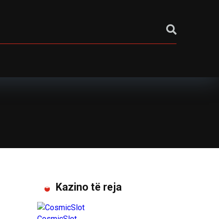
Kazino të reja
CosmicSlot