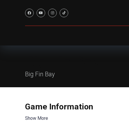
Big Fin Bay
Big Fin Bay
Game Information
Show More