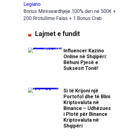
Legiano
Bonus Mirëseardhjeje 100% deri në 500€ +
200 Rrotullime Falas + 1 Bonus Crab
Lajmet e fundit
Influencer Kazino
Online në Shqipëri:
Bëhuni Pjesë e
Suksesit Tonë!
Si të Krijoni një
Portofol dhe të Blini
Kriptovaluta në
Binance – Udhëzues
i Plotë për Binance
Kriptovaluta në
Shqipëri