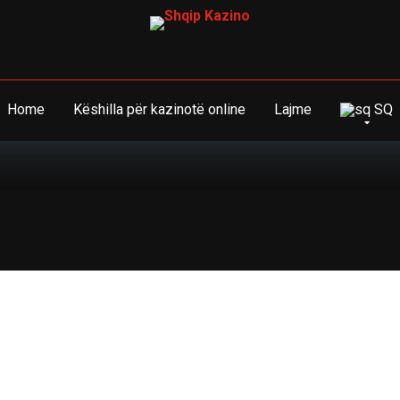
Home
Këshilla për kazinotë online
Lajme
SQ