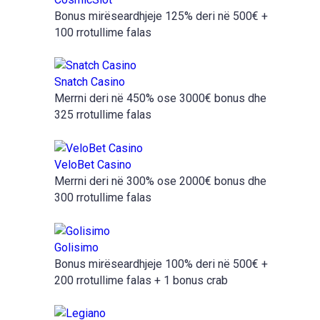
Bonus mirëseardhjeje 125% deri në 500€ +
100 rrotullime falas
Snatch Casino
Merrni deri në 450% ose 3000€ bonus dhe
325 rrotullime falas
VeloBet Casino
Merrni deri në 300% ose 2000€ bonus dhe
300 rrotullime falas
Golisimo
Bonus mirëseardhjeje 100% deri në 500€ +
200 rrotullime falas + 1 bonus crab