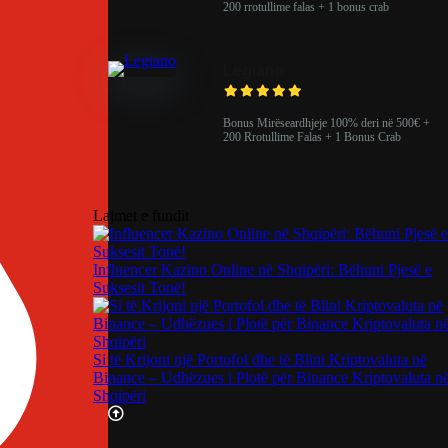
200 rrotullime falas + 1 bonus crab
Legiano
Bonus Mirëseardhjeje 100% deri në 500€ +
200 Rrotullime Falas + 1 Bonus Crab
Lajmet e fundit
Influencer Kazino Online në Shqipëri: Bëhuni Pjesë e
Suksesit Tonë!
Si të Krijoni një Portofol dhe të Blini Kriptovaluta në
Binance – Udhëzues i Plotë për Binance Kriptovaluta n
Shqipëri