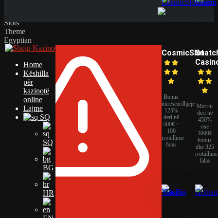
ABXplay
Type
Slots
Theme
Egyptian
CosmicSlot
Snatc
Casin
Home
Këshilla
për
kazinotë
Bonus
online
mirëseardhjeje
Merrni
Lajme
125%
deri në
SQ
deri në
450%
500€ +
ose
100
3000€
rrotullime
bonus
SQ
falas
dhe 325
rrotullime
falas
BG
HR