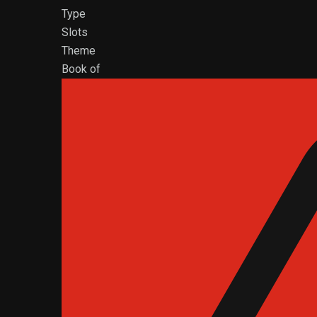
Type
Slots
Theme
Book of