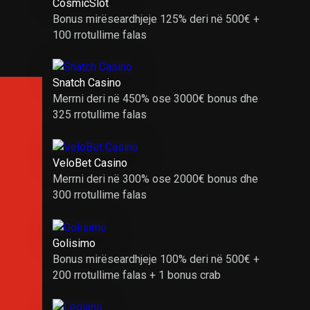
CosmicSlot
Bonus mirëseardhjeje 125% deri në 500€ +
100 rrotullime falas
Snatch Casino
Merrni deri në 450% ose 3000€ bonus dhe
325 rrotullime falas
VeloBet Casino
Merrni deri në 300% ose 2000€ bonus dhe
300 rrotullime falas
Golisimo
Bonus mirëseardhjeje 100% deri në 500€ +
200 rrotullime falas + 1 bonus crab