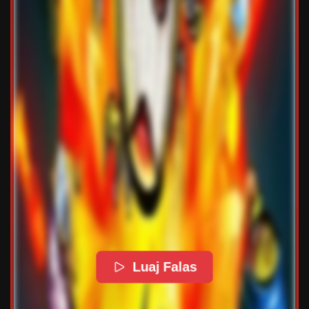
Luaj Falas