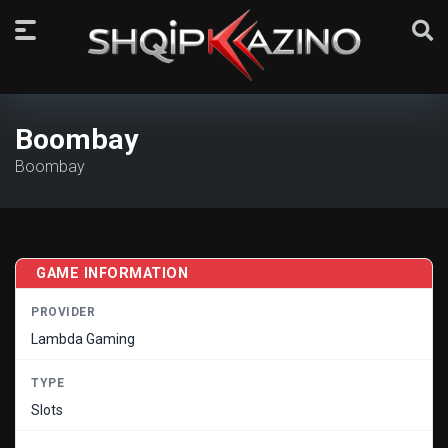
Boombay
Boombay
GAME INFORMATION
PROVIDER
Lambda Gaming
TYPE
Slots