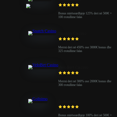
Bonus mirëseardhjeje 125% deri në 500€ +
100 rrotullime falas
Snatch Casino
Merrni deri në 450% ose 3000€ bonus dhe
325 rrotullime falas
VeloBet Casino
Merrni deri në 300% ose 2000€ bonus dhe
300 rrotullime falas
Golisimo
Bonus mirëseardhjeje 100% deri në 500€ +