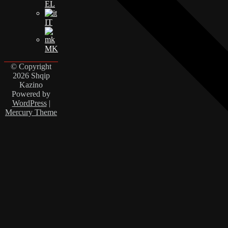
EL
IT
MK
© Copyright
2026 Shqip
Kazino
Powered by
WordPress
|
Mercury Theme