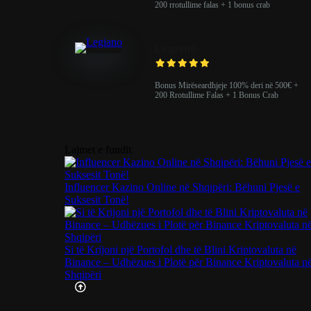
200 rrotullime falas + 1 bonus crab
Legiano
Bonus Mirëseardhjeje 100% deri në 500€ +
200 Rrotullime Falas + 1 Bonus Crab
Lajmet e fundit
Influencer Kazino Online në Shqipëri: Bëhuni Pjesë e
Suksesit Tonë!
Si të Krijoni një Portofol dhe të Blini Kriptovaluta në
Binance – Udhëzues i Plotë për Binance Kriptovaluta n
Shqipëri