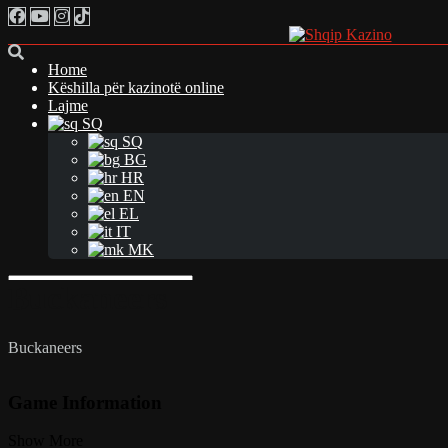
Home
Këshilla për kazinotë online
Lajme
SQ
SQ
BG
HR
EN
EL
IT
MK
Buckaneers
Buckaneers
Game Information
Show More