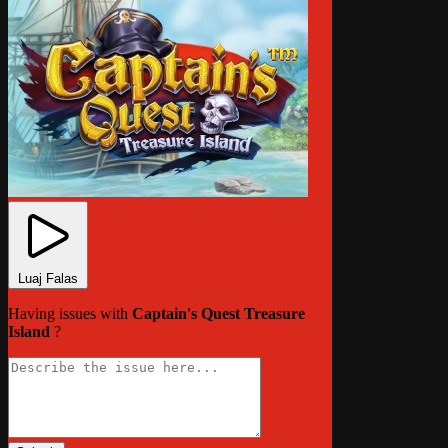
Luaj Falas
Having issues with
Captain's Quest Treasure
Island
?