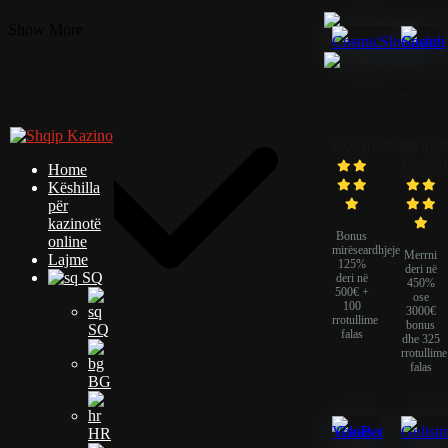
Show More
CosmicSlot
Snatc
Casin
Home
Këshilla
për
kazinotë
Bonus
online
mirëseardhjeje
Merrni
Lajme
125%
deri në
SQ
deri në
450%
500€ +
ose
100
3000€
rrotullime
bonus
SQ
falas
dhe 325
rrotullime
falas
Provider
BG
Betsoft
Type
Slots
HR
Theme