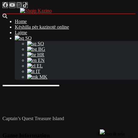
Home
Këshilla për kazinotë online
Lajme
SQ
SQ
BG
HR
EN
EL
IT
MK
Captain’s Quest Treasure
Island
Captain’s Quest Treasure Island
Kazino të reja
Game Information