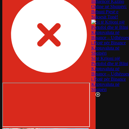
Influencer Kazino
Online në Shqipëri:
Bëhuni Pjesë e
Suksesit Tonë!
Si të Krijoni një
Portofol dhe të Blini
Kriptovaluta në
Binance – Udhëzues
i Plotë për Binance
Kriptovaluta në
Shqipëri