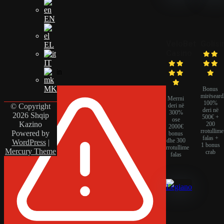
Adventure
Reels
EN
5
Min Bet
VeloBet
Golis
EL
0.01
Casino
Max Bet
IT
1.5
Max Win per Spin
37920
MK
Bonus
mirëseard
Merrni
100%
© Copyright
deri në
deri në
300%
2026 Shqip
500€ +
ose
Kazino
200
2000€
rrotullime
Powered by
bonus
falas +
dhe 300
WordPress
|
1 bonus
rrotullime
Mercury Theme
crab
falas