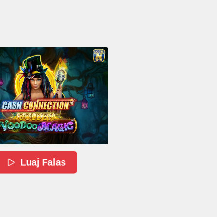
Luaj Falas