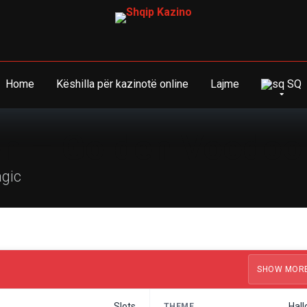
Home
Këshilla për kazinotë online
Lajme
SQ
on – Golden Voodoo
gic
SHOW MOR
Slots
Hal
THEME