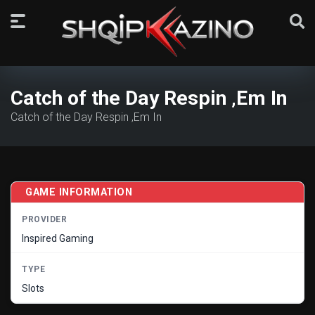
Catch of the Day Respin ‚Em In
Catch of the Day Respin ‚Em In
GAME INFORMATION
PROVIDER
Inspired Gaming
TYPE
Slots