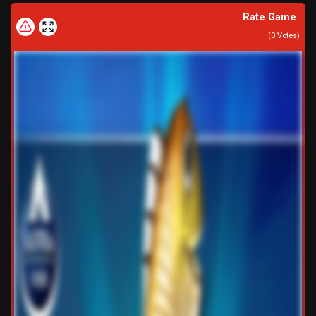
Rate Game
(
0
Votes)