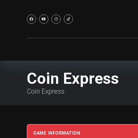
Coin Express
Coin Express
GAME INFORMATION