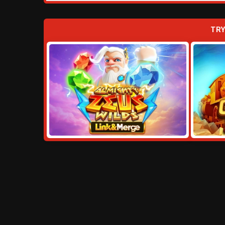
TRY
Schreibe einen Komment
Du musst
angemeldet
sein, um einen Komment