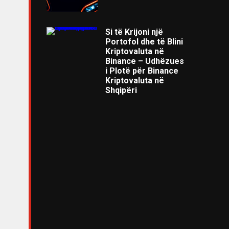
Si të Krijoni një
Portofol dhe të Blini
Kriptovaluta në
Binance – Udhëzues
i Plotë për Binance
Kriptovaluta në
Shqipëri