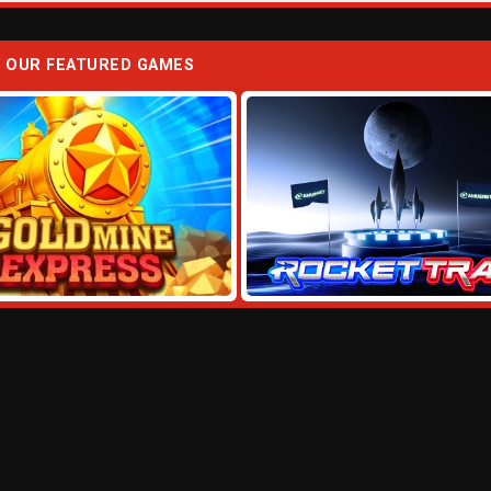
 OUR FEATURED GAMES
ar
ar abzugeben.