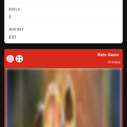
REELS
5
MIN BET
0.01
Rate Game
(
0
Votes)