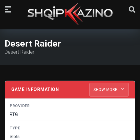
Desert Raider
Desert Raider
GAME INFORMATION
SHOW MORE
PROVIDER
RTG
TYPE
Slots