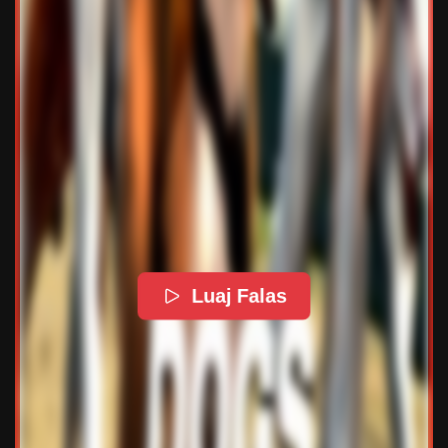
Luaj Falas