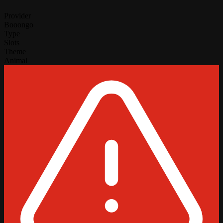
Provider
Booongo
Type
Slots
Theme
Animal