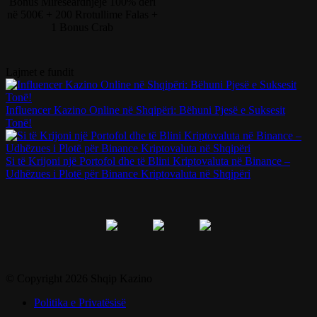
Bonus Mirëseardhjeje 100% deri
në 500€ + 200 Rrotullime Falas +
1 Bonus Crab
Lajmet e fundit
Influencer Kazino Online në Shqipëri: Bëhuni Pjesë e Suksesit
Tonë!
Si të Krijoni një Portofol dhe të Blini Kriptovaluta në Binance –
Udhëzues i Plotë për Binance Kriptovaluta në Shqipëri
© Copyright 2026 Shqip Kazino
Politika e Privatësisë