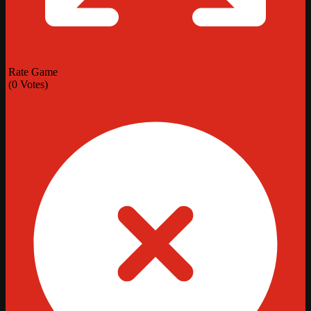
Rate Game
(
0
Votes)