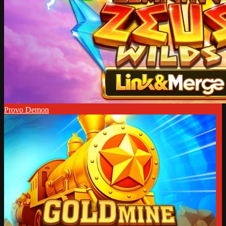
Provo Demon