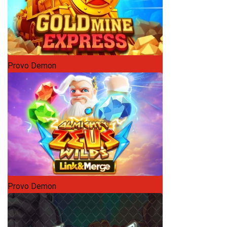
Provo Demon
Provo Demon