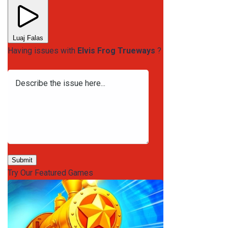
Luaj Falas
Having issues with
Elvis Frog Trueways
?
Submit
Try Our Featured Games