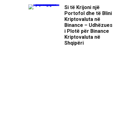
Si të Krijoni një
Portofol dhe të Blini
Kriptovaluta në
Binance – Udhëzues
i Plotë për Binance
Kriptovaluta në
Shqipëri