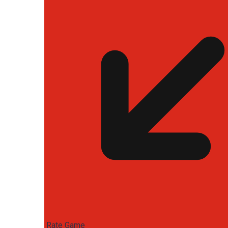
Rate Game