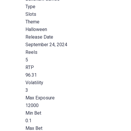
Type
Slots
Theme
Halloween
Release Date
September 24, 2024
Reels
5
RTP
96.31
Volatility
3
Max Exposure
12000
Min Bet
0.1
Max Bet