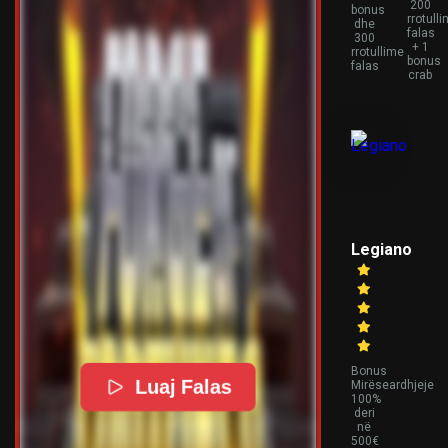
200
bonus
rrotull
dhe
falas
300
+ 1
rrotullime
bonus
falas
crab
Legiano
Bonus
Luaj Falas
Mirëseardhjeje
100%
deri
në
500€