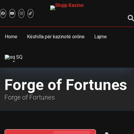
Home
Këshilla për kazinotë online
Lajme
SQ
Forge of Fortunes
Forge of Fortunes