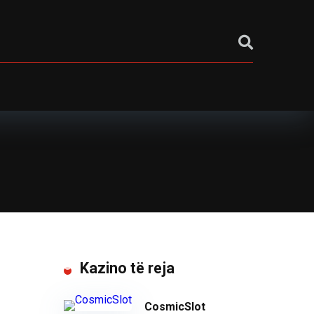
Kazino të reja
CosmicSlot