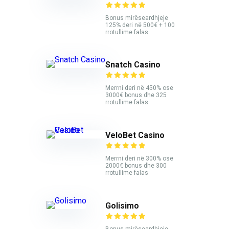
Bonus mirëseardhjeje
125% deri në 500€ + 100
rrotullime falas
Snatch Casino
Merrni deri në 450% ose
3000€ bonus dhe 325
rrotullime falas
VeloBet Casino
Merrni deri në 300% ose
2000€ bonus dhe 300
rrotullime falas
Golisimo
Bonus mirëseardhjeje