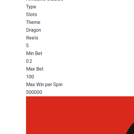
Type
Slots
Theme
Dragon
Reels
5
Min Bet
0.2
Max Bet
100
Max Win per Spin
500000