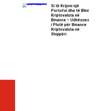
Si të Krijoni një
Portofol dhe të Blini
Kriptovaluta në
Binance – Udhëzues
i Plotë për Binance
Kriptovaluta në
Shqipëri