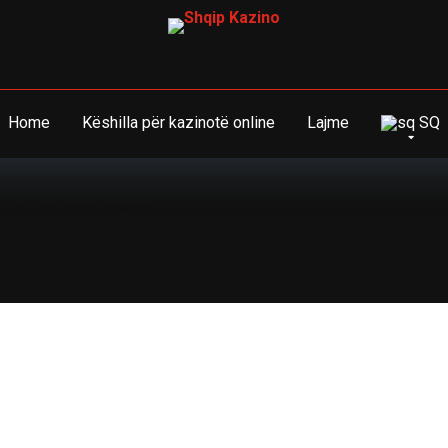
Home
Këshilla për kazinotë online
Lajme
SQ
n Queen