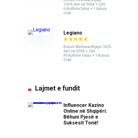
100% deri në 500€ + 200
rrotullime falas + 1 bonus
crab
Legiano
Bonus Mirëseardhjeje 100%
deri në 500€ + 200
Rrotullime Falas + 1 Bonus
Crab
Lajmet e fundit
Influencer Kazino
Online në Shqipëri:
Bëhuni Pjesë e
Suksesit Tonë!