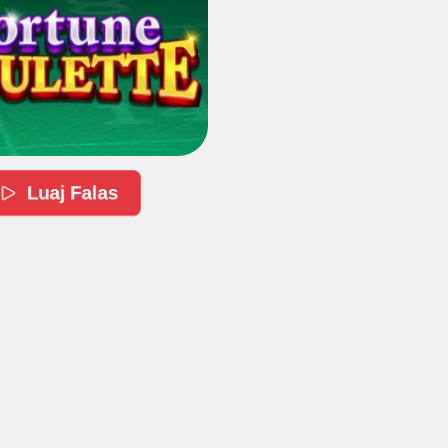
Luaj Falas