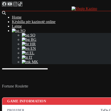
Home
Këshilla për kazinotë online
Lajme
SQ
SQ
BG
HR
EN
EL
IT
MK
Fortune Roulette
Fortune Roulette
GAME INFORMATION
PROVIDER
TaDa 