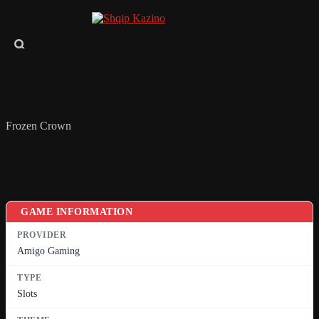
Frozen Crown
Frozen Crown
GAME INFORMATION
PROVIDER
Amigo Gaming
TYPE
Slots