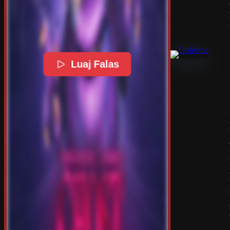
Luaj Falas