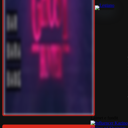
Lajmet e fundit