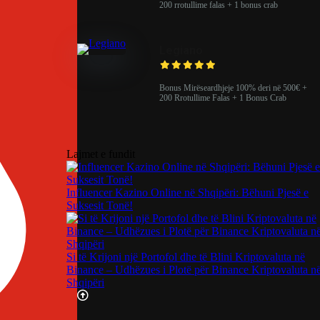
200 rrotullime falas + 1 bonus crab
Legiano
Bonus Mirëseardhjeje 100% deri në 500€ +
200 Rrotullime Falas + 1 Bonus Crab
Lajmet e fundit
Influencer Kazino Online në Shqipëri: Bëhuni Pjesë e
Suksesit Tonë!
Si të Krijoni një Portofol dhe të Blini Kriptovaluta në
Binance – Udhëzues i Plotë për Binance Kriptovaluta n
Shqipëri