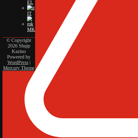
EL
IT
MK
© Copyright
2026 Shqip
Kazino
Powered by
WordPress
|
Mercury Theme