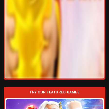
TRY OUR FEATURED GAMES