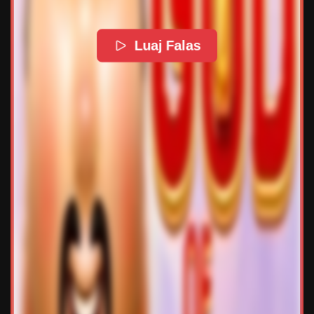
Luaj Falas