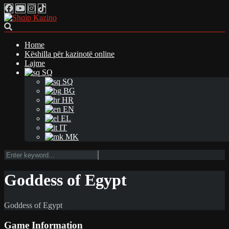
Home
Këshilla për kazinotë online
Lajme
SQ
SQ
BG
HR
EN
EL
IT
MK
Goddess of Egypt
Goddess of Egypt
Game Information