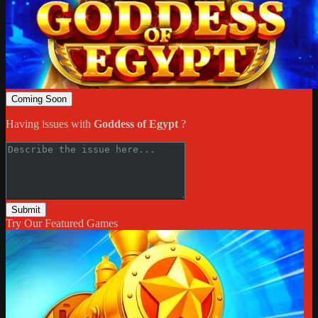
Coming Soon
Having issues with
Goddess of Egypt
?
Submit
Try Our Featured Games