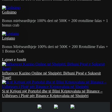
Golisimo
Bonus mirëseardhjeje 100% deri në 500€ + 200 rrotullime falas + 1
bonus crab
Legiano
Bonus Mirëseardhjeje 100% deri në 500€ + 200 Rrotullime Falas +
1 Bonus Crab
Lajmet e fundit
Influencer Kazino Online në Shqipëri: Bëhuni Pjesë e Suksesit
Tonë!
Si të Krijoni një Portofol dhe të Blini Kriptovaluta në Binance –
Udhëzues i Plotë për Binance Kriptovaluta në Shqipëri