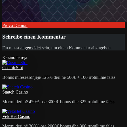
Provo Demon
Schreibe einen Kommentar
Du musst
angemeldet
sein, um einen Kommentar abzugeben.
Kazino të reja
CosmicSlot
Bonus mirëseardhjeje 125% deri në 500€ + 100 rrotullime falas
Snatch Casino
Merrni deri në 450% ose 3000€ bonus dhe 325 rrotullime falas
VeloBet Casino
Merrni deri në 300% ose 2000€ bonus dhe 300 rrotullime falas