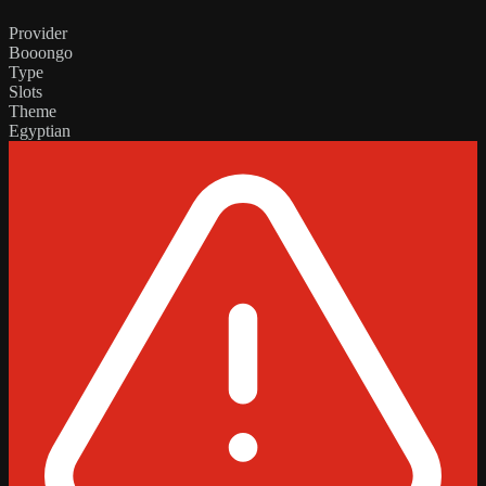
Provider
Booongo
Type
Slots
Theme
Egyptian