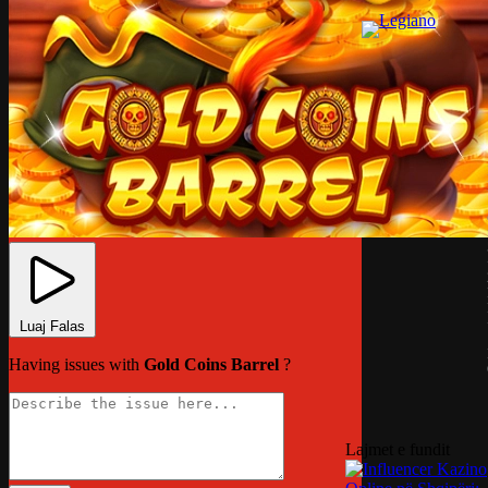
Luaj Falas
Having issues with
Gold Coins Barrel
?
Lajmet e fundit