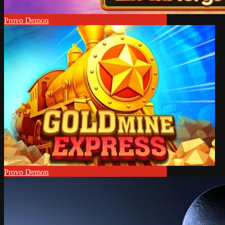
Provo Demon
Provo Demon