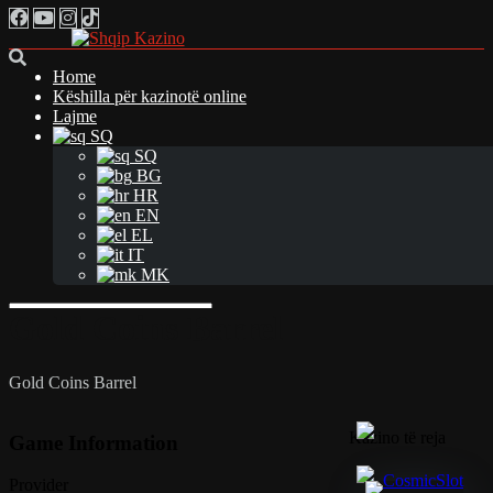
Home
Këshilla për kazinotë online
Lajme
SQ
SQ
BG
HR
EN
EL
IT
MK
Gold Coins Barrel
Gold Coins Barrel
Kazino të reja
Game Information
Provider