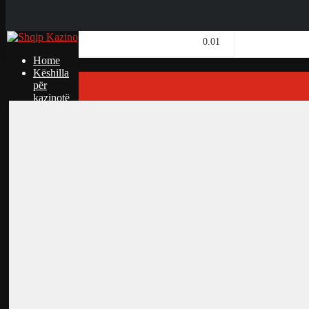
PROVIDER
Booongo
TYPE
MIN BET
0.01
Home
Këshilla
për
kazinotë
online
Lajme
SQ
SQ
BG
HR
EN