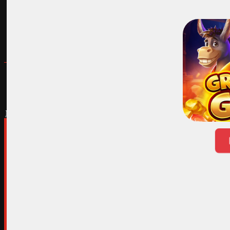
EL
IT
MK
© Copyright
2026 Shqip
Kazino
Powered by
WordPress
|
Mercury Theme