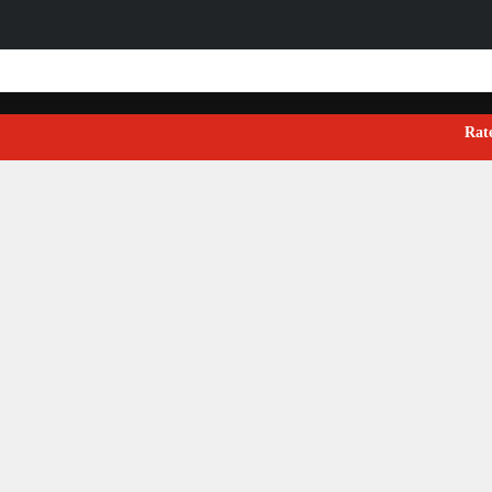
Slots
REELS
Rat