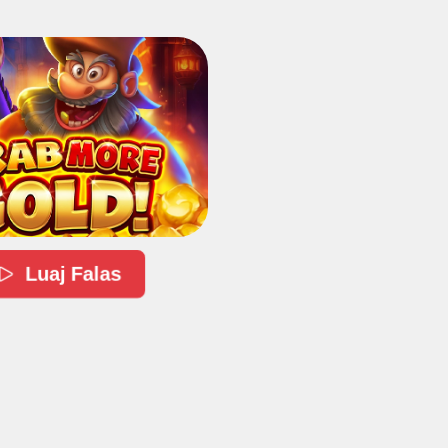
Luaj Falas