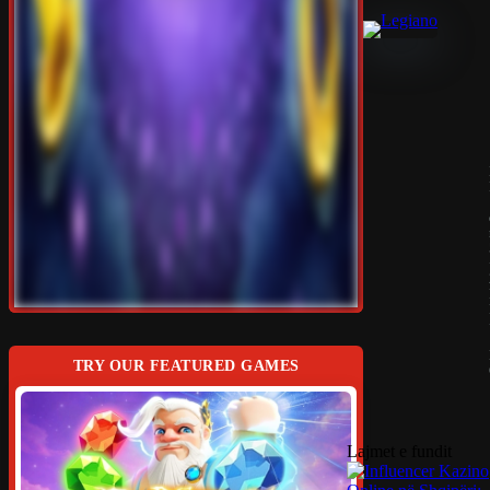
TRY OUR FEATURED GAMES
Lajmet e fundit