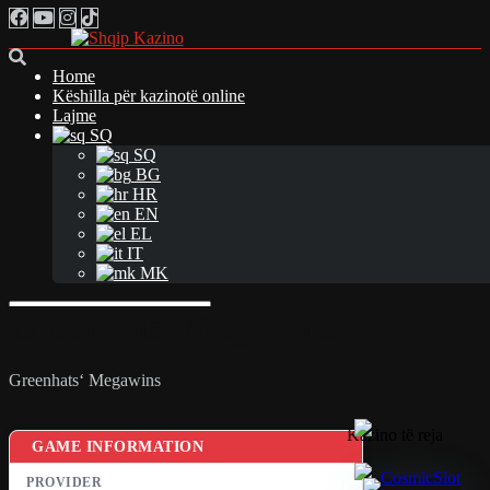
Home
Këshilla për kazinotë online
Lajme
SQ
SQ
BG
HR
EN
EL
IT
MK
Greenhats‘ Megawins
Greenhats‘ Megawins
Kazino të reja
GAME INFORMATION
PROVIDER