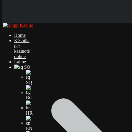
Home
Këshilla
për
kazinotë
online
Lajme
SQ
SQ
BG
HR
EN