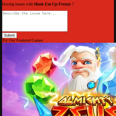
Having issues with
Hook Em Up Frenzy
?
Submit
Try Our Featured Games