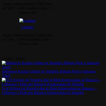
Bonus mirëseardhjeje 100% deri
në 500€ + 200 rrotullime falas + 1
bonus crab
Legiano
Bonus Mirëseardhjeje 100% deri
në 500€ + 200 Rrotullime Falas +
1 Bonus Crab
Lajmet e fundit
Influencer Kazino Online në Shqipëri: Bëhuni Pjesë e Suksesit
Tonë!
Si të Krijoni një Portofol dhe të Blini Kriptovaluta në Binance –
Udhëzues i Plotë për Binance Kriptovaluta në Shqipëri