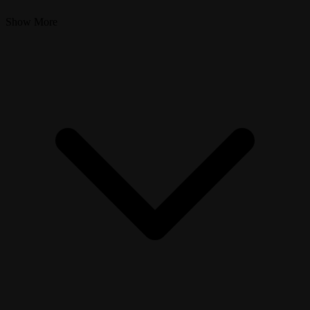
Show More