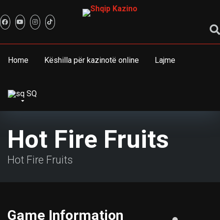
Home
Këshilla për kazinotë online
Lajme
SQ
Hot Fire Fruits
Hot Fire Fruits
Game Information