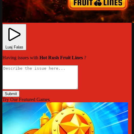
Luaj Falas
Having issues with
Hot Rush Fruit Lines
?
Submit
Try Our Featured Games