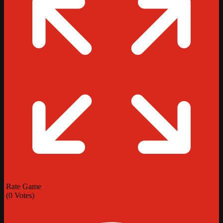
Rate Game
(
0
Votes)