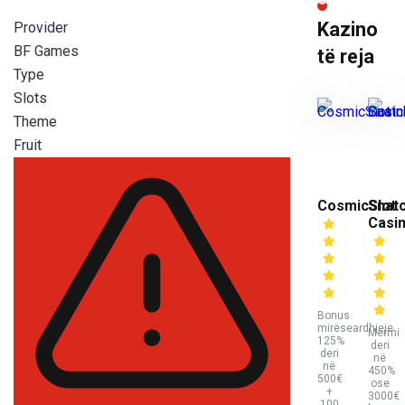
Kazino
Provider
BF Games
të reja
Type
Slots
Theme
Fruit
CosmicSlot
Snat
Casi
Bonus
mirëseardhjeje
Merrni
125%
deri
deri
në
në
450%
500€
ose
+
3000€
100