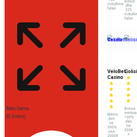
bonus
rrotullime
dhe
falas
325
rrotull
falas
VeloBet
Goli
Casino
Rate Game
Bonus
mirëse
Merrni
(
0
Votes)
100%
deri
deri
në
në
300%
500€
ose
+
2000€