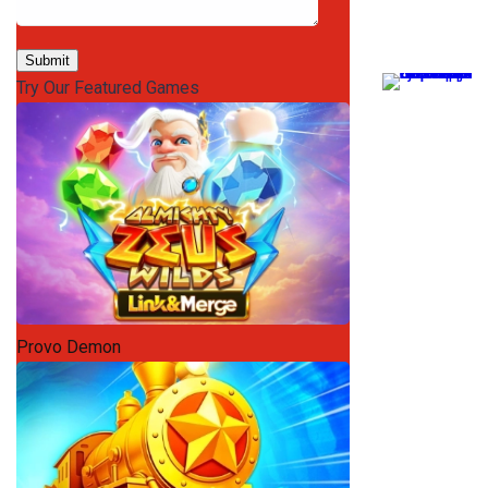
Submit
Try Our Featured Games
Provo Demon