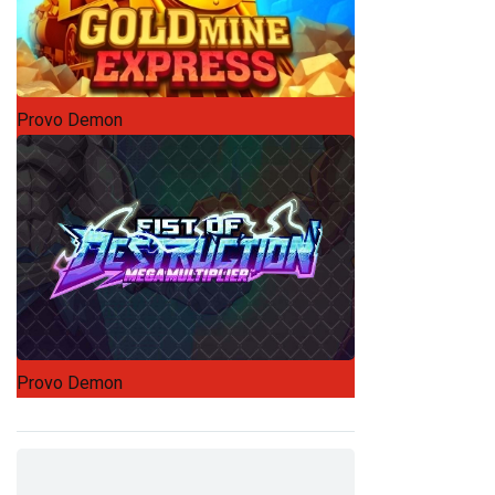
Provo Demon
Provo Demon