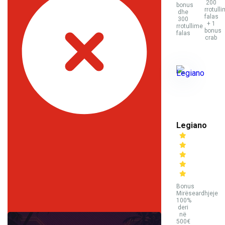
200
bonus
rrotull
dhe
falas
300
+ 1
rrotullime
bonus
falas
crab
Legiano
Bonus
Mirëseardhjeje
100%
deri
në
500€