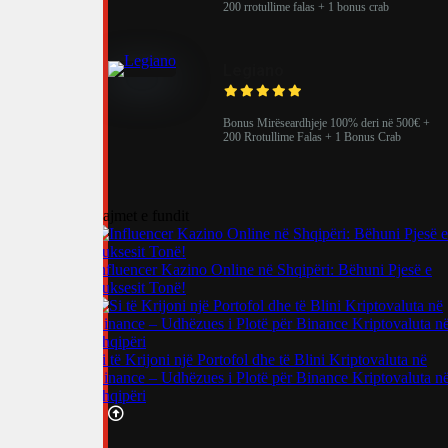
200 rrotullime falas + 1 bonus crab
Legiano
Bonus Mirëseardhjeje 100% deri në 500€ +
200 Rrotullime Falas + 1 Bonus Crab
Lajmet e fundit
Influencer Kazino Online në Shqipëri: Bëhuni Pjesë e
Suksesit Tonë!
Si të Krijoni një Portofol dhe të Blini Kriptovaluta në
Binance – Udhëzues i Plotë për Binance Kriptovaluta n
Shqipëri