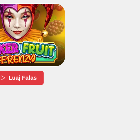
Luaj Falas