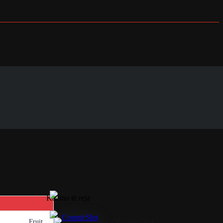
Kazino të reja
CosmicSlot
Fruit