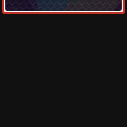
Schreibe einen Kommentar
Du musst
angemeldet
sein, um einen Kommentar abzugeben.
Kazino të reja
CosmicSlot
Bonus mirëseardhjeje 125% deri
në 500€ + 100 rrotullime falas
Snatch Casino
Merrni deri në 450% ose 3000€
bonus dhe 325 rrotullime falas
VeloBet Casino