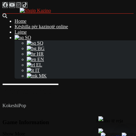
Home
Këshilla për kazinotë online
Lajme
SQ
SQ
BG
HR
EN
EL
IT
MK
KokeshiPop
KokeshiPop
Kazino të reja
Game Information
Show More