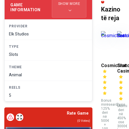
SHOW MORE
GAME
Kazino
INFORMATION
të reja
PROVIDER
Elk Studios
TYPE
Slots
CosmicSlot
Snat
THEME
Casi
Animal
REELS
5
Bonus
mirëseardhjeje
Merrni
125%
deri
deri
Rate Game
në
në
450%
500€
(
0
Votes)
ose
+
3000€
100