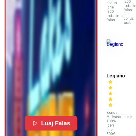
200
bonus
rrotull
dhe
falas
300
+ 1
rrotullime
bonus
falas
crab
Legiano
Bonus
Mirëseardhjeje
100%
Luaj Falas
deri
në
500€