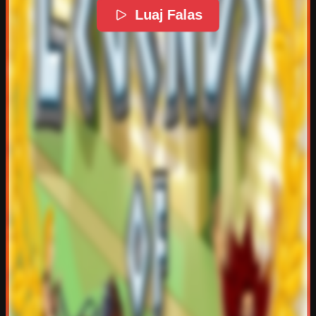
Luaj Falas