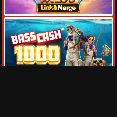
Schreibe einen Kommentar
Du musst
angemeldet
sein, um einen Kommentar abzugeben.