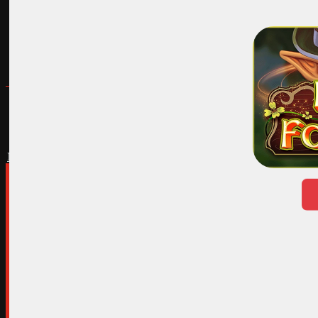
EL
IT
MK
© Copyright
2026 Shqip
Kazino
Powered by
WordPress
|
Mercury Theme