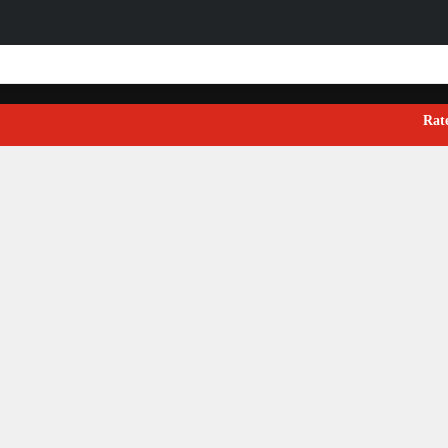
Slots
THEME
Rat