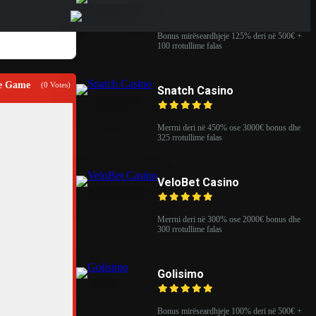
Irish
Bonus mirëseardhjeje 125% deri në 500€ +
100 rrotullime falas
e Game
(
0
Votes)
Snatch Casino
Merrni deri në 450% ose 3000€ bonus dhe
325 rrotullime falas
VeloBet Casino
Merrni deri në 300% ose 2000€ bonus dhe
300 rrotullime falas
Golisimo
Bonus mirëseardhjeje 100% deri në 500€ +