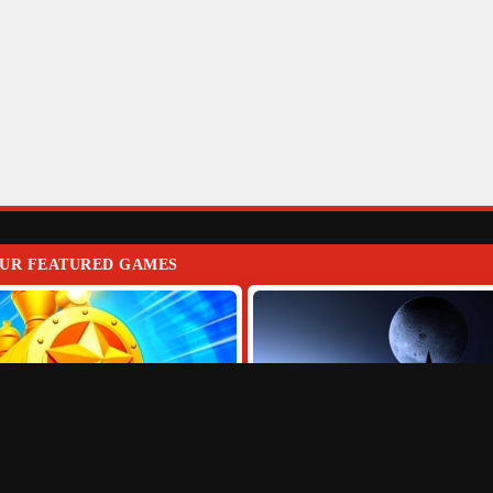
OUR FEATURED GAMES