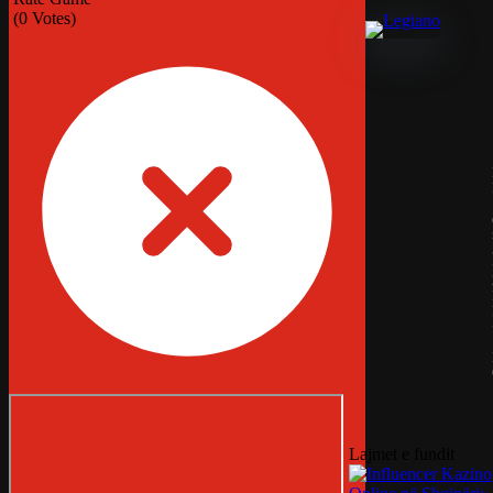
(
0
Votes)
Lajmet e fundit