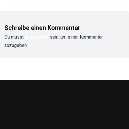
Schreibe einen Kommentar
Du musst
angemeldet
sein, um einen Kommentar
abzugeben.
Kazino të reja