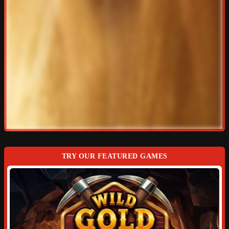
TRY OUR FEATURED GAMES