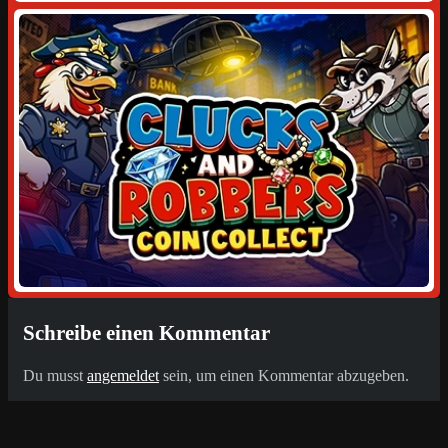
Schreibe einen Kommentar
Du musst
angemeldet
sein, um einen Kommentar abzugeben.