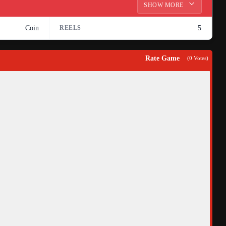
SHOW MORE
Coin
REELS
5
Rate Game
(
0
Votes)