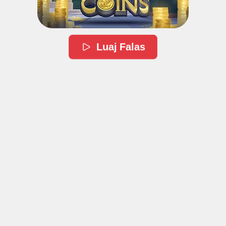
Luaj Falas