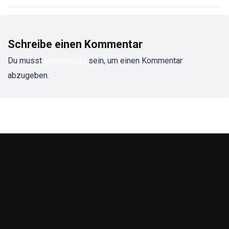
Schreibe einen Kommentar
Du musst
angemeldet
sein, um einen Kommentar
abzugeben.
Kazino të reja