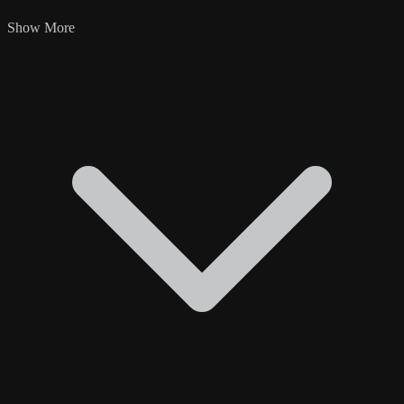
Show More