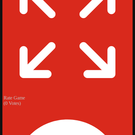
Rate Game
(
0
Votes)