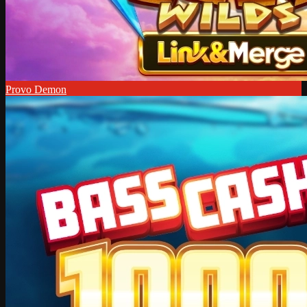
Provo Demon