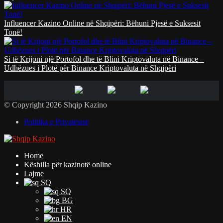
Influencer Kazino Online në Shqipëri: Bëhuni Pjesë e Suksesit
Tonë!
Si të Krijoni një Portofol dhe të Blini Kriptovaluta në Binance –
Udhëzues i Plotë për Binance Kriptovaluta në Shqipëri
© Copyright 2026 Shqip Kazino
Politika e Privatësisë
Home
Këshilla për kazinotë online
Lajme
SQ
SQ
BG
HR
EN