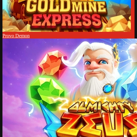
Provo Demon