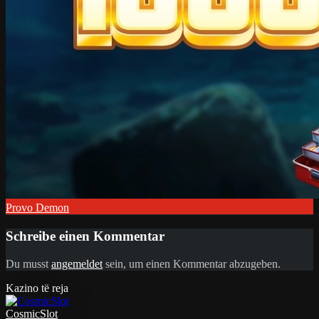
Provo Demon
Schreibe einen Kommentar
Du musst
angemeldet
sein, um einen Kommentar abzugeben.
Kazino të reja
CosmicSlot