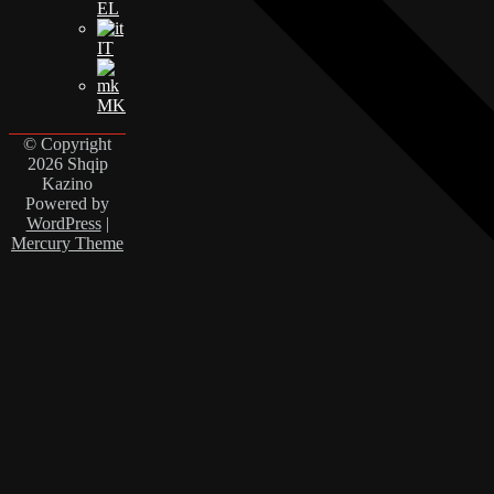
EL
IT
MK
© Copyright
2026 Shqip
Kazino
Powered by
WordPress
|
Mercury Theme