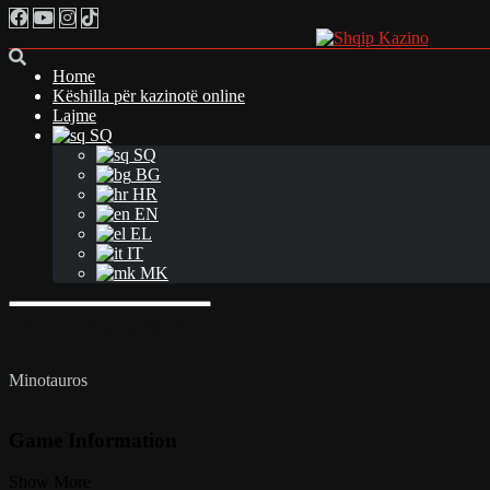
Home
Këshilla për kazinotë online
Lajme
SQ
SQ
BG
HR
EN
EL
IT
MK
Minotauros
Minotauros
Game Information
Show More